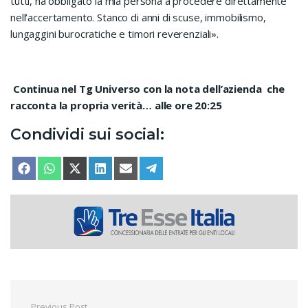
tutti, ha obbligato la mia persona a procedere direttamente
nell’accertamento. Stanco di anni di scuse, immobilismo,
lungaggini burocratiche e timori reverenziali».
Continua nel Tg Universo con la nota dell’azienda che
racconta la propria verità… alle ore 20:25
Condividi sui social:
SHARE ON
SHARE ON
SHARE ON
SHARE ON
SHARE ON
SHARE ON
FACEBOOK
WHATSAPP
X (TWITTER)
LINKEDIN
EMAIL
TELEGRAM
Previous Post