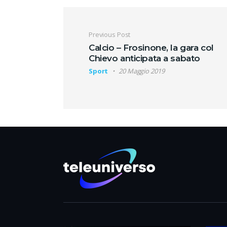
Navigazione artic
Previous Post
Calcio – Frosinone, la gara col
Chievo anticipata a sabato
Sport
20 Maggio 2019