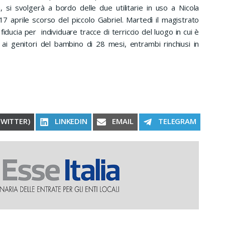
 si svolgerà a bordo delle due utilitarie in uso a Nicola
17 aprile scorso del piccolo Gabriel. Martedì il magistrato
iducia per individuare tracce di terriccio del luogo in cui è
 ai genitori del bambino di 28 mesi, entrambi rinchiusi in
RE ON
SHARE ON
SHARE ON
SHARE ON
TWITTER)
LINKEDIN
EMAIL
TELEGRAM