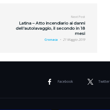
oli
Next Post
Latina – Atto incendiario ai danni
dell’autolavaggio, il secondo in 18
mesi
Cronaca
21 Maggio 2019
Facebook
Twitter