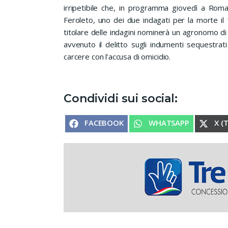
irripetibile che, in programma giovedì a Roma,
Feroleto, uno dei due indagati per la morte il 
titolare delle indagini nominerà un agronomo di f
avvenuto il delitto sugli indumenti sequestrati
carcere con l’accusa di omicidio.
Condividi sui social:
SHARE ON
SHARE ON
SHA
FACEBOOK
WHATSAPP
X (