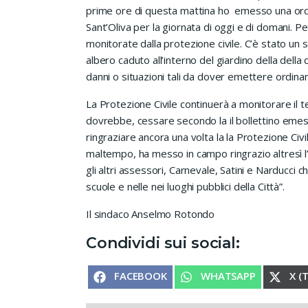
prime ore di questa mattina ho emesso una ordin
Sant’Oliva per la giornata di oggi e di domani. 
monitorate dalla protezione civile. C’è stato un s
albero caduto all’interno del giardino della della
danni o situazioni tali da dover emettere ordinan
La Protezione Civile continuerà a monitorare il t
dovrebbe, cessare secondo la il bollettino emess
ringraziare ancora una volta la la Protezione Civ
maltempo, ha messo in campo ringrazio altresì l’a
gli altri assessori, Carnevale, Satini e Narducci
scuole e nelle nei luoghi pubblici della Città”.
Il sindaco Anselmo Rotondo
Condividi sui social:
SHARE ON
SHARE ON
SHA
FACEBOOK
WHATSAPP
X (