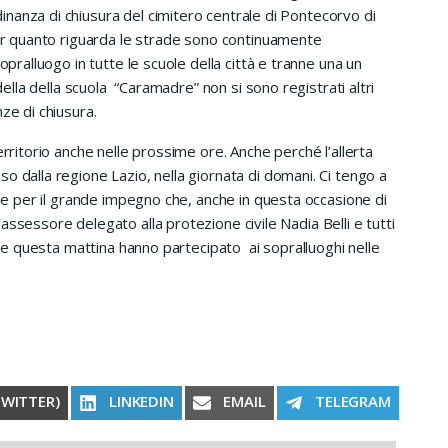
anza di chiusura del cimitero centrale di Pontecorvo di
Per quanto riguarda le strade sono continuamente
opralluogo in tutte le scuole della città e tranne una un
 della della scuola “Caramadre” non si sono registrati altri
ze di chiusura.
erritorio anche nelle prossime ore. Anche perché l’allerta
o dalla regione Lazio, nella giornata di domani. Ci tengo a
ile per il grande impegno che, anche in questa occasione di
ssessore delegato alla protezione civile Nadia Belli e tutti
 che questa mattina hanno partecipato ai sopralluoghi nelle
RE ON
SHARE ON
SHARE ON
SHARE ON
TWITTER)
LINKEDIN
EMAIL
TELEGRAM