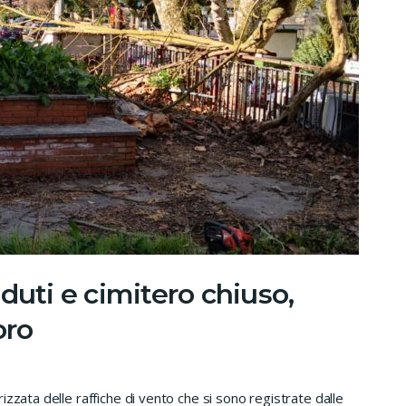
duti e cimitero chiuso,
oro
zzata delle raffiche di vento che si sono registrate dalle