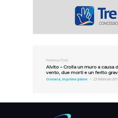
Navigazione artic
Previous Post
Alvito – Crolla un muro a causa 
vento, due morti e un ferito gra
Cronaca, In primo piano
23 Febbraio 201