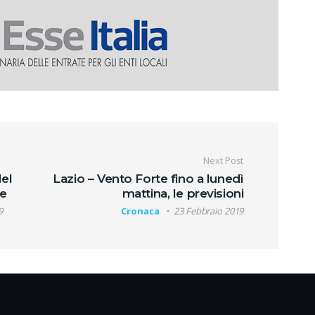
oli
Next Post
del
Lazio – Vento Forte fino a lunedì
ve
mattina, le previsioni
9
Cronaca
23 Febbraio 2019