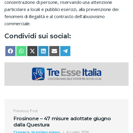
concentrazione di persone, riservando una attenzione
particolare a locali e pubblici esercizi, alla prevenzione dei
fenomeni di illegalità e al contrasto dell’abusivismo
commerciale.
Condividi sui social:
SHARE ON
SHARE ON
SHARE ON
SHARE ON
SHARE ON
SHARE ON
FACEBOOK
WHATSAPP
X (TWITTER)
LINKEDIN
EMAIL
TELEGRAM
Navigazione articoli
Previous Post
Frosinone – 47 misure adottate giugno
dalla Questura
Cronaca, In primo piano
6 Luglio 2026