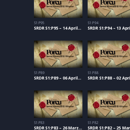
S1:P95
S1:P94
SRDR S1:P95 – 14 Aprile 2021
S1:P89
S1:P88
SRDR S1:P89 – 06 Aprile 2021
S1:P83
S1:P82
SRDR S1:P83 – 26 Marzo 2021