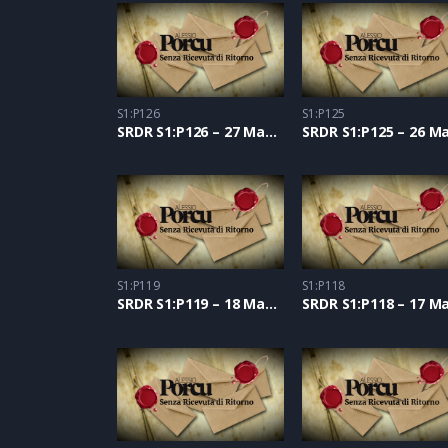
S1:P126
S1:P125
SRDR S1:P126 – 27 Maggio 2021
S1:P119
S1:P118
SRDR S1:P119 – 18 Maggio 2021