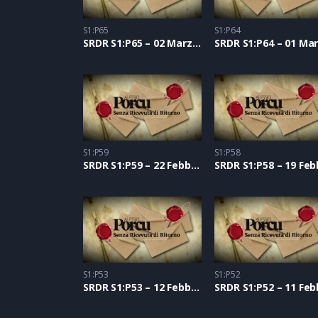
S1:P65
S1:P64
SRDR S1:P65 – 02 Marzo 2021
S1:P59
S1:P58
SRDR S1:P59 – 22 Febbraio 2021
S1:P53
S1:P52
SRDR S1:P53 – 12 Febbraio 2021