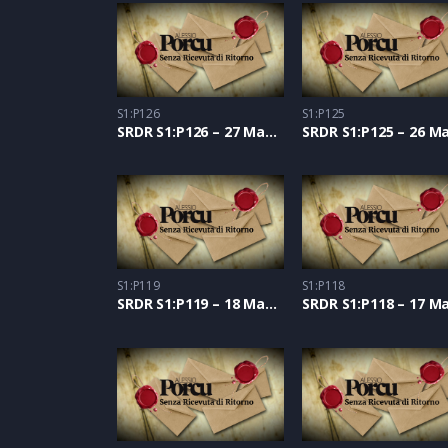
S1:P126
S1:P125
SRDR S1:P126 – 27 Maggio 2021
S1:P119
S1:P118
SRDR S1:P119 – 18 Maggio 2021