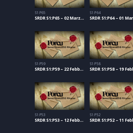
S1:P65
S1:P64
SRDR S1:P65 – 02 Marzo 2021
S1:P59
S1:P58
SRDR S1:P59 – 22 Febbraio 2021
S1:P53
S1:P52
SRDR S1:P53 – 12 Febbraio 2021