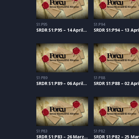
S1:P95
S1:P94
SRDR S1:P95 – 14 Aprile 2021
S1:P89
S1:P88
SRDR S1:P89 – 06 Aprile 2021
S1:P83
S1:P82
SRDR S1:P83 – 26 Marzo 2021