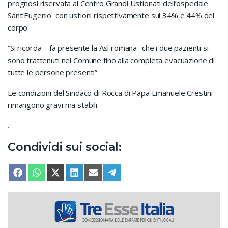
prognosi riservata al Centro Grandi Ustionati dell’ospedale
Sant’Eugenio con ustioni rispettivamente sul 34% e 44% del
corpo
“Si ricorda – fa presente la Asl romana- che i due pazienti si
sono trattenuti nel Comune fino alla completa evacuazione di
tutte le persone presenti”.
Le condizioni del Sindaco di Rocca di Papa Emanuele Crestini
rimangono gravi ma stabili.
.
Condividi sui social:
SHARE ON
SHARE ON
SHARE ON
SHARE ON
SHARE ON
SHARE ON
FACEBOOK
WHATSAPP
X (TWITTER)
LINKEDIN
EMAIL
TELEGRAM