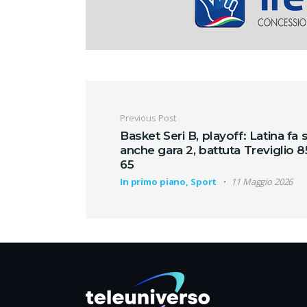
Navigazione artic
Previous Post
Basket Seri B, playoff: Latina fa 
anche gara 2, battuta Treviglio 8
65
In primo piano, Sport
11 Maggio 2026