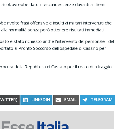
 alcol, avrebbe dato in escandescenze davanti ai clienti
be rivolto frasi offensive e insulti ai militari intervenuti che
e alla normalità senza però ottenere risultati immediati.
 posto è stato richiesto anche l’intervento del personale del
portato al Pronto Soccorso dell’ospedale di Cassino per
 Procura della Repubblica di Cassino per il reato di oltraggio
RE ON
SHARE ON
SHARE ON
SHARE ON
TWITTER)
LINKEDIN
EMAIL
TELEGRAM