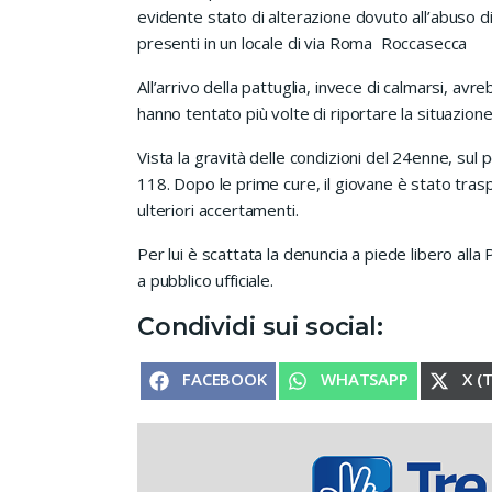
evidente stato di alterazione dovuto all’abuso di
presenti in un locale di via Roma Roccasecca
All’arrivo della pattuglia, invece di calmarsi, avreb
hanno tentato più volte di riportare la situazion
Vista la gravità delle condizioni del 24enne, sul
118. Dopo le prime cure, il giovane è stato tras
ulteriori accertamenti.
Per lui è scattata la denuncia a piede libero alla
a pubblico ufficiale.
Condividi sui social:
SHARE ON
SHARE ON
SHA
FACEBOOK
WHATSAPP
X (