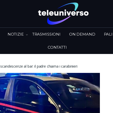
NOTIZIE
TRASMISSIONI
ON DEMAND
PAL
CONTATTI
candescenze al bar: il padre chiama i carabinieri