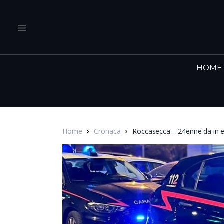
HOME
Home
Cronaca
Roccasecca – 24enne da in es