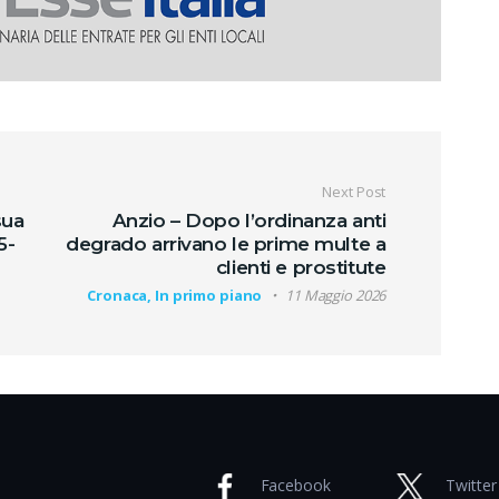
oli
Next Post
sua
Anzio – Dopo l’ordinanza anti
5-
degrado arrivano le prime multe a
clienti e prostitute
Cronaca, In primo piano
11 Maggio 2026
Facebook
Twitter