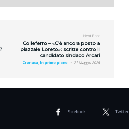
oli
Next Post
Colleferro – «C’è ancora posto a
?
piazzale Loreto»: scritte contro il
candidato sindaco Arcari
Cronaca, In primo piano
21 Maggio 2026
Facebook
Twitter