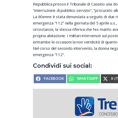
Repubblica presso il Tribunale di Cassino una do
“interruzione di pubblico servizio”, “procurato all
La 60enne è stata denunciata a seguito di due ri
emergenza “112” nella giornata del 5 aprile u.s.,
circostanze, la stessa riferiva che l’ex marito av
propria abitazione. I militari intervenuti sul pos
entrambe le occasioni la non veridicità di quanto
Nel corso del secondo intervento, la donna nega
emergenza “112”.
Condividi sui social:
SHARE ON
SHARE ON
SHA
FACEBOOK
WHATSAPP
X (