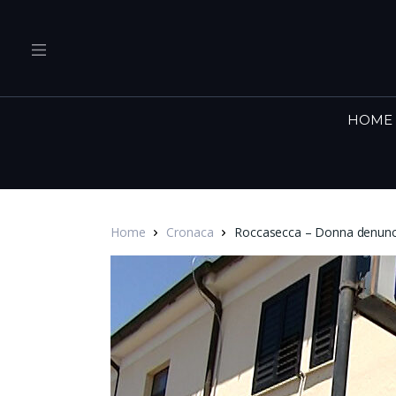
HOME
Home
Cronaca
Roccasecca – Donna denuncia