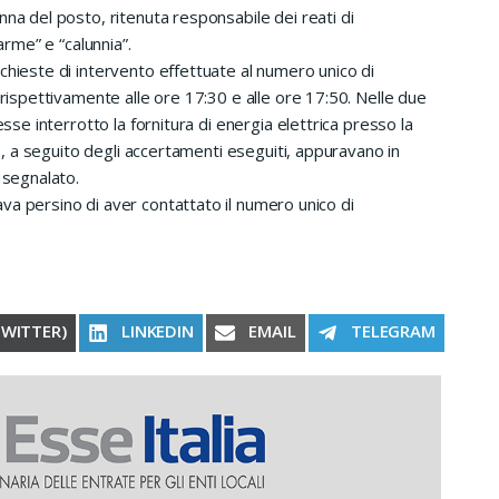
nna del posto, ritenuta responsabile dei reati di
arme” e “calunnia”.
chieste di intervento effettuate al numero unico di
 rispettivamente alle ore 17:30 e alle ore 17:50. Nelle due
esse interrotto la fornitura di energia elettrica presso la
to, a seguito degli accertamenti eseguiti, appuravano in
 segnalato.
va persino di aver contattato il numero unico di
RE ON
SHARE ON
SHARE ON
SHARE ON
TWITTER)
LINKEDIN
EMAIL
TELEGRAM