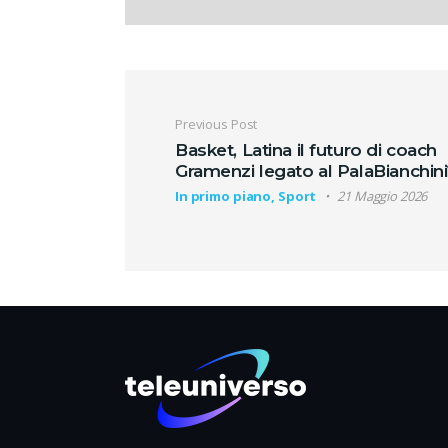
Navigazione artic
Previous Post
Basket, Latina il futuro di coach
Gramenzi legato al PalaBianchini
In primo piano, Sport
21 Maggio 2026