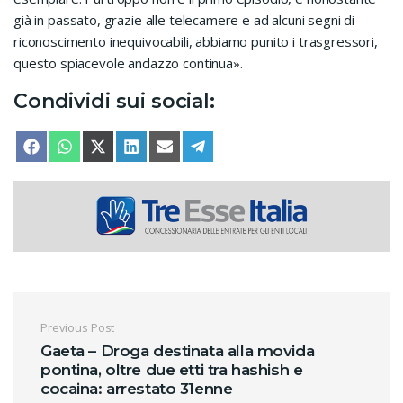
già in passato, grazie alle telecamere e ad alcuni segni di
riconoscimento inequivocabili, abbiamo punito i trasgressori,
questo spiacevole andazzo continua».
Condividi sui social:
SHARE ON
SHARE ON
SHARE ON
SHARE ON
SHARE ON
SHARE ON
FACEBOOK
WHATSAPP
X (TWITTER)
LINKEDIN
EMAIL
TELEGRAM
Navigazione articoli
Previous Post
Gaeta – Droga destinata alla movida
pontina, oltre due etti tra hashish e
cocaina: arrestato 31enne