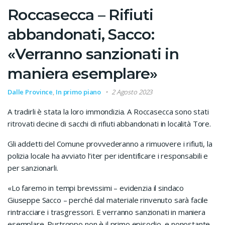
Roccasecca – Rifiuti
abbandonati, Sacco:
«Verranno sanzionati in
maniera esemplare»
Dalle Province
,
In primo piano
2 Agosto 2023
A tradirli è stata la loro immondizia. A Roccasecca sono stati
ritrovati decine di sacchi di rifiuti abbandonati in località Tore.
Gli addetti del Comune provvederanno a rimuovere i rifiuti, la
polizia locale ha avviato l’iter per identificare i responsabili e
per sanzionarli.
«Lo faremo in tempi brevissimi – evidenzia il sindaco
Giuseppe Sacco – perché dal materiale rinvenuto sarà facile
rintracciare i trasgressori. E verranno sanzionati in maniera
esemplare. Purtroppo non è il primo episodio, e nonostante