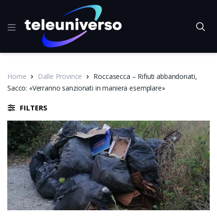
Home
Dalle Province
Roccasecca – Rifiuti abbandonati,
Sacco: «Verranno sanzionati in maniera esemplare»
FILTERS