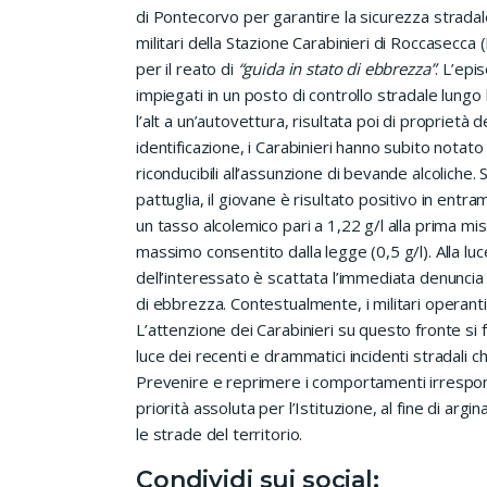
di Pontecorvo per garantire la sicurezza stradale
militari della Stazione Carabinieri di Roccasecca 
per il reato di
“guida in stato di ebbrezza”
. L’epi
impiegati in un posto di controllo stradale lungo
l’alt a un’autovettura, risultata poi di propriet
identificazione, i Carabinieri hanno subito notato
riconducibili all’assunzione di bevande alcoliche.
pattuglia, il giovane è risultato positivo in ent
un tasso alcolemico pari a 1,22 g/l alla prima misu
massimo consentito dalla legge (0,5 g/l). Alla luce
dell’interessato è scattata l’immediata denuncia 
di ebbrezza. Contestualmente, i militari operant
L’attenzione dei Carabinieri su questo fronte si 
luce dei recenti e drammatici incidenti stradali 
Prevenire e reprimere i comportamenti irresponsa
priorità assoluta per l’Istituzione, al fine di arg
le strade del territorio.
Condividi sui social: