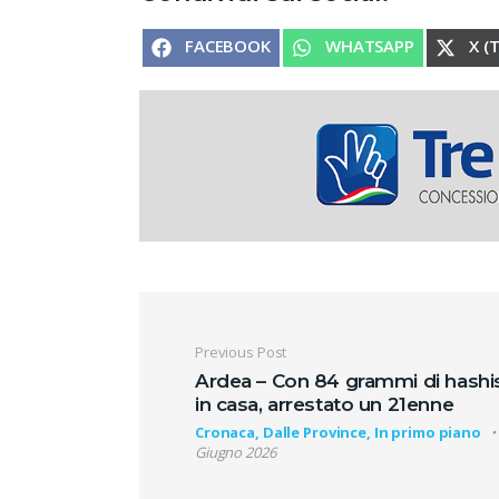
SHARE ON
SHARE ON
SHA
FACEBOOK
WHATSAPP
X (
Navigazione artic
Previous Post
Ardea – Con 84 grammi di hashi
in casa, arrestato un 21enne
Cronaca, Dalle Province, In primo piano
Giugno 2026