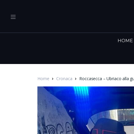
HOME
Home
Cronaca
Roccasecca – Ubriaco alla g