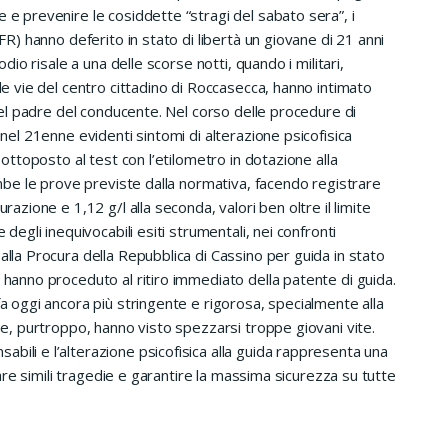
 e prevenire le cosiddette “stragi del sabato sera”, i
(FR) hanno deferito in stato di libertà un giovane di 21 anni
sodio risale a una delle scorse notti, quando i militari,
 le vie del centro cittadino di Roccasecca, hanno intimato
à del padre del conducente. Nel corso delle procedure di
 nel 21enne evidenti sintomi di alterazione psicofisica
 Sottoposto al test con l’etilometro in dotazione alla
rambe le prove previste dalla normativa, facendo registrare
razione e 1,12 g/l alla seconda, valori ben oltre il limite
 degli inequivocabili esiti strumentali, nei confronti
alla Procura della Repubblica di Cassino per guida in stato
i hanno proceduto al ritiro immediato della patente di guida.
fa oggi ancora più stringente e rigorosa, specialmente alla
che, purtroppo, hanno visto spezzarsi troppe giovani vite.
bili e l’alterazione psicofisica alla guida rappresenta una
inare simili tragedie e garantire la massima sicurezza su tutte