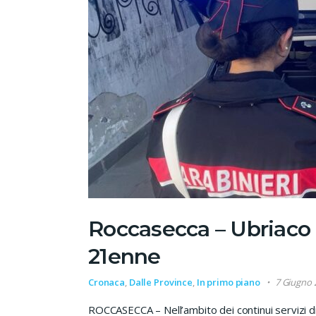
Roccasecca – Ubriaco 
21enne
Cronaca
,
Dalle Province
,
In primo piano
7 Giugno 
ROCCASECCA – Nell’ambito dei continui servizi d