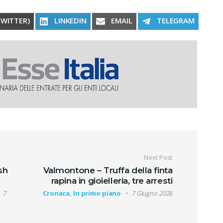
RE ON
SHARE ON
SHARE ON
SHARE ON
TWITTER)
LINKEDIN
EMAIL
TELEGRAM
oli
Next Post
sh
Valmontone – Truffa della finta
rapina in gioielleria, tre arresti
7
Cronaca, In primo piano
7 Giugno 2026