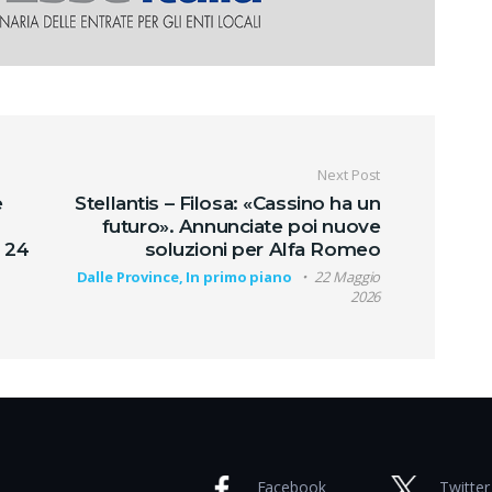
oli
Next Post
e
Stellantis – Filosa: «Cassino ha un
futuro». Annunciate poi nuove
e 24
soluzioni per Alfa Romeo
Dalle Province, In primo piano
22 Maggio
2026
Facebook
Twitter