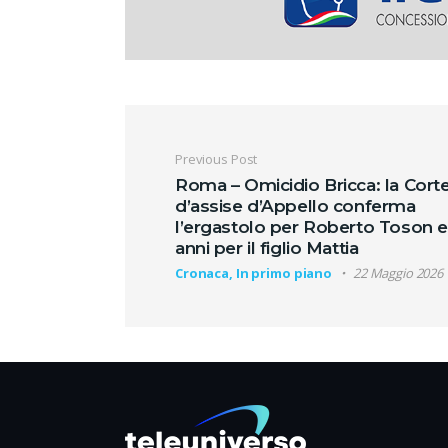
Navigazione artic
Previous Post
Roma – Omicidio Bricca: la Cort
d’assise d’Appello conferma
l’ergastolo per Roberto Toson 
anni per il figlio Mattia
Cronaca, In primo piano
22 Maggio 2026