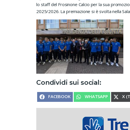
lo staff del Frosinone Calcio per la sua promozio
2025/2026. La premiazione si è svolta nella Sal
Condividi sui social:
SHARE ON
SHARE ON
SHA
FACEBOOK
WHATSAPP
X (