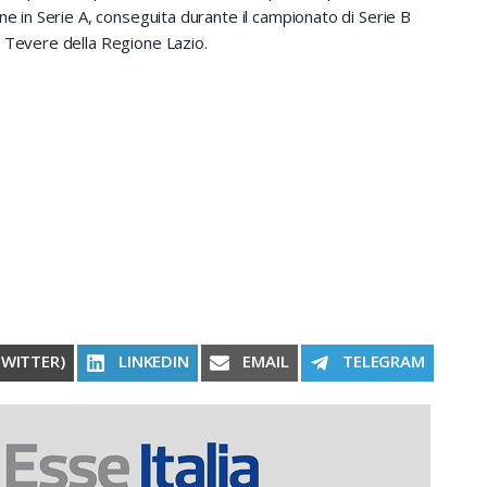
ne in Serie A, conseguita durante il campionato di Serie B
a Tevere della Regione Lazio.
RE ON
SHARE ON
SHARE ON
SHARE ON
TWITTER)
LINKEDIN
EMAIL
TELEGRAM