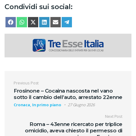
Condividi sui social:
SHARE ON
SHARE ON
SHARE ON
SHARE ON
SHARE ON
SHARE ON
FACEBOOK
WHATSAPP
X (TWITTER)
LINKEDIN
EMAIL
TELEGRAM
Navigazione articoli
Previous Post
Frosinone – Cocaina nascosta nel vano
sotto il cambio dell’auto, arrestato 22enne
Cronaca, In primo piano
27 Giugno 2026
Next Post
Roma – 43enne ricercato per triplice
omicidio, aveva chiesto il permesso di