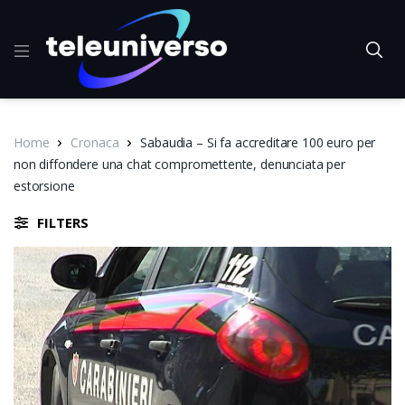
Home
Cronaca
Sabaudia – Si fa accreditare 100 euro per
non diffondere una chat compromettente, denunciata per
estorsione
FILTERS