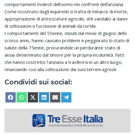
comportamenti molesti dell’uomo nei confronti dell’anziana.
Come ricostruito dagli inquirenti si tratta di minacce di morte,
appropriazione di attrezzature agricole, atti vandalici ai danni
di coltivazioni e l’uccisione di animali da cortile.
I comportamenti del 55enne, iniziati dal mese di giugno dello
scorso anno, hanno causato problemi e peggiorato lo stato di
salute della 75enne, procurandole un perdurante stato di
ansia determinato dal timore per la propria incolumità. Fatti
che hanno costretto l’anziana a trasferirsi in un altro luogo,
rinunciando così alla coltivazione dei suoi terreni agricoli.
Condividi sui social:
SHARE ON
SHARE ON
SHARE ON
SHARE ON
SHARE ON
SHARE ON
FACEBOOK
WHATSAPP
X (TWITTER)
LINKEDIN
EMAIL
TELEGRAM