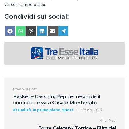
verso il campo base».
Condividi sui social:
SHARE ON
SHARE ON
SHARE ON
SHARE ON
SHARE ON
SHARE ON
FACEBOOK
WHATSAPP
X (TWITTER)
LINKEDIN
EMAIL
TELEGRAM
Navigazione articoli
Previous Post
Basket – Cassino, Pepper rescinde il
contratto e va a Casale Monferrato
Attualità, In primo piano, Sport
1 Marzo 2019
Next Post
Torre Cajetani/ Torrice – Blitz dei