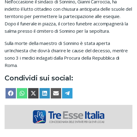
Nell’occasione il sindaco di Sonnino, Gianni Carroccia, ha
indetto il lutto cittadino con chiusura anticipata delle scuole del
territorio per permettere la partecipazione alle esequie.
Dopo il funerale in piazza, il corteo funebre accompagnerà la
salma presso il cimitero di Sonnino per la sepoltura.
Sulla morte della maestro di Sonnino è stata aperta
un’inchiesta che dovrà chiarire le cause del decesso, mentre
sono 3 i medici indagati dalla Procura della Repubblica di
Roma.
Condividi sui social:
SHARE ON
SHARE ON
SHARE ON
SHARE ON
SHARE ON
SHARE ON
FACEBOOK
WHATSAPP
X (TWITTER)
LINKEDIN
EMAIL
TELEGRAM