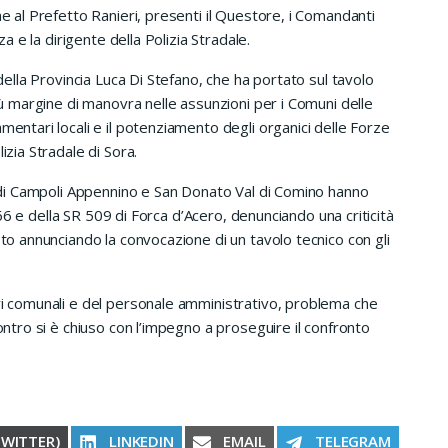
me al Prefetto Ranieri, presenti il Questore, i Comandanti
za e la dirigente della Polizia Stradale.
 della Provincia Luca Di Stefano, che ha portato sul tavolo
più margine di manovra nelle assunzioni per i Comuni delle
mentari locali e il potenziamento degli organici delle Forze
izia Stradale di Sora.
ci di Campoli Appennino e San Donato Val di Comino hanno
R 666 e della SR 509 di Forca d’Acero, denunciando una criticità
sto annunciando la convocazione di un tavolo tecnico con gli
ari comunali e del personale amministrativo, problema che
contro si è chiuso con l’impegno a proseguire il confronto
RE ON
SHARE ON
SHARE ON
SHARE ON
TWITTER)
LINKEDIN
EMAIL
TELEGRAM