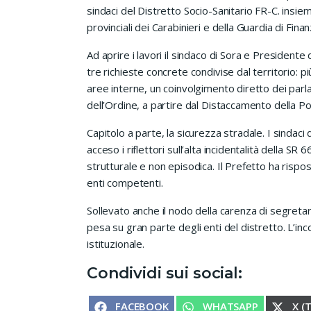
sindaci del Distretto Socio-Sanitario FR-C. insie
provinciali dei Carabinieri e della Guardia di Finan
Ad aprire i lavori il sindaco di Sora e Presidente
tre richieste concrete condivise dal territorio: 
aree interne, un coinvolgimento diretto dei parla
dell’Ordine, a partire dal Distaccamento della Pol
Capitolo a parte, la sicurezza stradale. I sinda
acceso i riflettori sull’alta incidentalità della S
strutturale e non episodica. Il Prefetto ha rispo
enti competenti.
Sollevato anche il nodo della carenza di segret
pesa su gran parte degli enti del distretto. L’in
istituzionale.
Condividi sui social:
SHARE ON
SHARE ON
SHA
FACEBOOK
WHATSAPP
X (