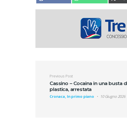
Navigazione artic
Previous Post
Cassino – Cocaina in una busta d
plastica, arrestata
Cronaca, In primo piano
10 Giugno 2026