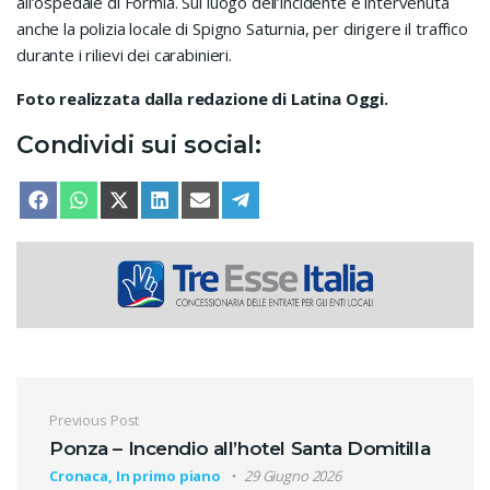
all’ospedale di Formia. Sul luogo dell’incidente è intervenuta
anche la polizia locale di Spigno Saturnia, per dirigere il traffico
durante i rilievi dei carabinieri.
Foto realizzata dalla redazione di Latina Oggi.
Condividi sui social:
SHARE ON
SHARE ON
SHARE ON
SHARE ON
SHARE ON
SHARE ON
FACEBOOK
WHATSAPP
X (TWITTER)
LINKEDIN
EMAIL
TELEGRAM
Navigazione articoli
Previous Post
Ponza – Incendio all’hotel Santa Domitilla
Cronaca, In primo piano
29 Giugno 2026