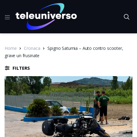
Home
Cronaca
Spigno Saturnia – Auto contro scooter,
grave un frusinate
FILTERS