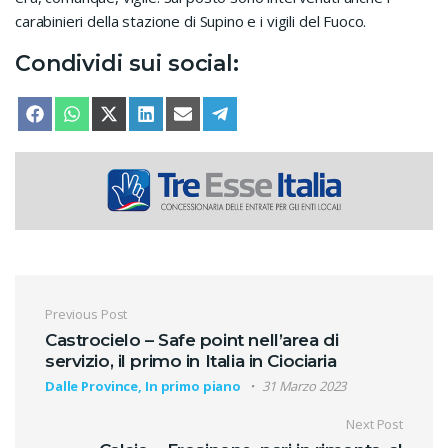
carabinieri della stazione di Supino e i vigili del Fuoco.
Condividi sui social:
SHARE ON
SHARE ON
SHARE ON
SHARE ON
SHARE ON
SHARE ON
FACEBOOK
WHATSAPP
X (TWITTER)
LINKEDIN
EMAIL
TELEGRAM
Navigazione articoli
Previous Post
Castrocielo – Safe point nell’area di
servizio, il primo in Italia in Ciociaria
Dalle Province, In primo piano
31 Marzo 2023
Next Post