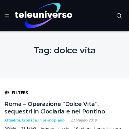
Tag:
dolce vita
FILTERS
Roma – Operazione “Dolce Vita”,
sequestri in Ciociaria e nel Pontino
Attualità
,
Cronaca
,
In primo piano
23 Maggio 2019
ROMA – 23 MAG – Ammonta a circa 10 milioni di euro il valore