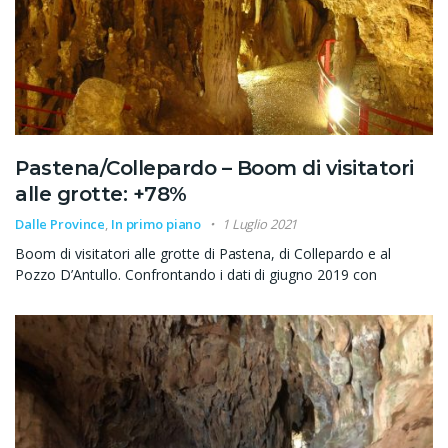
Pastena/Collepardo – Boom di visitatori
alle grotte: +78%
Dalle Province
,
In primo piano
1 Luglio 2021
Boom di visitatori alle grotte di Pastena, di Collepardo e al
Pozzo D’Antullo. Confrontando i dati di giugno 2019 con