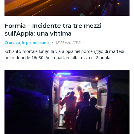
Formia – Incidente tra tre mezzi
sull’Appia: una vittima
Cronaca
,
In primo piano
18 Marzo 2026
Schianto mortale lungo la via a ppia nel pomeriggio di martedì
poco dopo le 16e30. Ad impattare all’altezza di Gianola