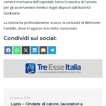
camera mortuaria dell’ospedale Santa Scolastica di Cassino
per gli accertamenti medico-legali disposti dall’Autorità
Giudiziaria.
La notizia ha profondamente scosso la comunità di Belmonte
Castello, dove il ragazzo era molto conosciuto.
Condividi sui social:
SHARE ON
SHARE ON
SHARE ON
SHARE ON
SHARE ON
SHARE ON
FACEBOOK
WHATSAPP
X (TWITTER)
LINKEDIN
EMAIL
TELEGRAM
Navigazione articoli
Previous Post
Lazio – Ondate di calore, lavoratori a