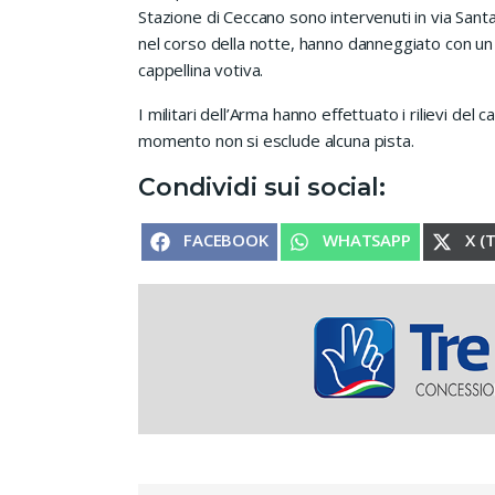
Stazione di Ceccano sono intervenuti in via Santa
nel corso della notte, hanno danneggiato con un e
cappellina votiva.
I militari dell’Arma hanno effettuato i rilievi del c
momento non si esclude alcuna pista.
Condividi sui social:
SHARE ON
SHARE ON
SHA
FACEBOOK
WHATSAPP
X (