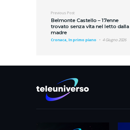
Navigazione artic
Previous Post
Belmonte Castello – 17enne
trovato senza vita nel letto dalla
madre
Cronaca, In primo piano
4 Giugno 2026