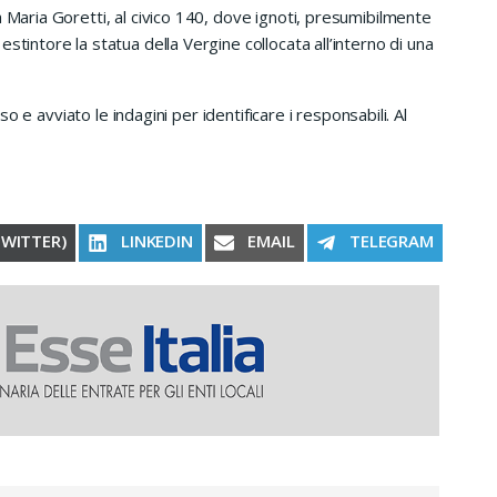
 Maria Goretti, al civico 140, dove ignoti, presumibilmente
stintore la statua della Vergine collocata all’interno di una
aso e avviato le indagini per identificare i responsabili. Al
RE ON
SHARE ON
SHARE ON
SHARE ON
TWITTER)
LINKEDIN
EMAIL
TELEGRAM