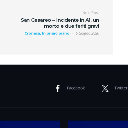
oli
Next Post
San Cesareo – Incidente in A1, un
morto e due feriti gravi
Cronaca, In primo piano
5 Giugno 2026
Facebook
Twitter