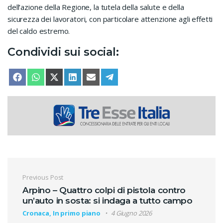
dell’azione della Regione, la tutela della salute e della
sicurezza dei lavoratori, con particolare attenzione agli effetti
del caldo estremo.
Condividi sui social:
SHARE ON
SHARE ON
SHARE ON
SHARE ON
SHARE ON
SHARE ON
FACEBOOK
WHATSAPP
X (TWITTER)
LINKEDIN
EMAIL
TELEGRAM
Navigazione articoli
Previous Post
Arpino – Quattro colpi di pistola contro
un’auto in sosta: si indaga a tutto campo
Cronaca, In primo piano
4 Giugno 2026