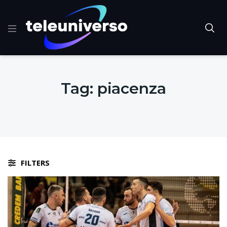
Tag:
piacenza
FILTERS