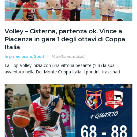
Volley – Cisterna, partenza ok. Vince a
Piacenza in gara 1 degli ottavi di Coppa
Italia
In primo piano
,
Sport
14 Settembre 2020
La Top Volley inizia con una vittoria pesante (1-3) la sua
avventura nella Del Monte Coppa Italia. I pontini, trascinati