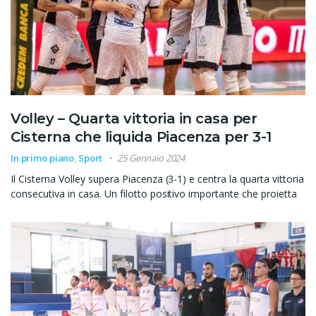
Volley – Quarta vittoria in casa per
Cisterna che liquida Piacenza per 3-1
In primo piano
,
Sport
25 Gennaio 2024
Il Cisterna Volley supera Piacenza (3-1) e centra la quarta vittoria
consecutiva in casa. Un filotto positivo importante che proietta