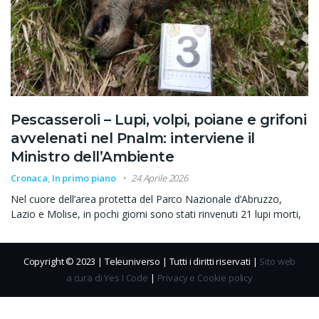
Pescasseroli – Lupi, volpi, poiane e grifoni
avvelenati nel Pnalm: interviene il
Ministro dell’Ambiente
Cronaca
,
In primo piano
24 Aprile 2026
Nel cuore dell’area protetta del Parco Nazionale d’Abruzzo,
Lazio e Molise, in pochi giorni sono stati rinvenuti 21 lupi morti,
Copyright © 2023 | Teleuniverso | Tutti i diritti riservati |
Sito web
a cura di Yes I Code
|
Privacy e Cookie policy