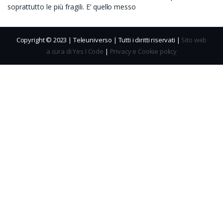
soprattutto le più fragili. E’ quello messo
Copyright © 2023 | Teleuniverso | Tutti i diritti riservati |
Sito web
a cura di Yes I Code
|
Privacy e Cookie policy