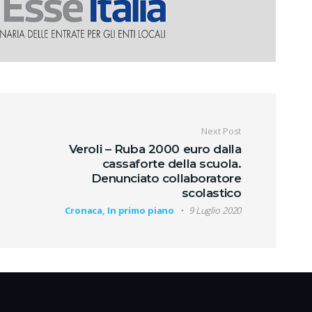
oli
Next Post
Veroli – Ruba 2000 euro dalla
cassaforte della scuola.
Denunciato collaboratore
scolastico
Cronaca, In primo piano
9 Luglio 2020