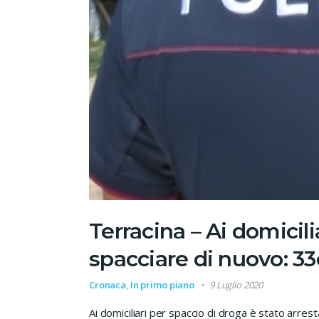
Terracina – Ai domicili
spacciare di nuovo: 3
Cronaca
,
In primo piano
9 Luglio 2020
Ai domiciliari per spaccio di droga è stato arr