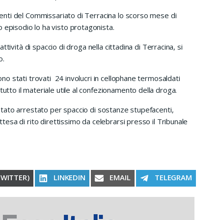
enti del Commissariato di Terracina lo scorso mese di
 episodio lo ha visto protagonista.
ttività di spaccio di droga nella cittadina di Terracina, si
o.
o stati trovati 24 involucri in cellophane termosaldati
tutto il materiale utile al confezionamento della droga.
tato arrestato per spaccio di sostanze stupefacenti,
attesa di rito direttissimo da celebrarsi presso il Tribunale
RE ON
SHARE ON
SHARE ON
SHARE ON
TWITTER)
LINKEDIN
EMAIL
TELEGRAM