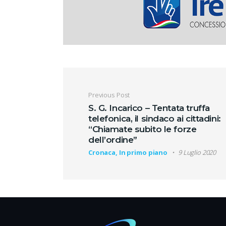
Navigazione artic
Previous Post
S. G. Incarico – Tentata truffa
telefonica, il sindaco ai cittadini:
“Chiamate subito le forze
dell’ordine”
Cronaca, In primo piano
9 Luglio 2020