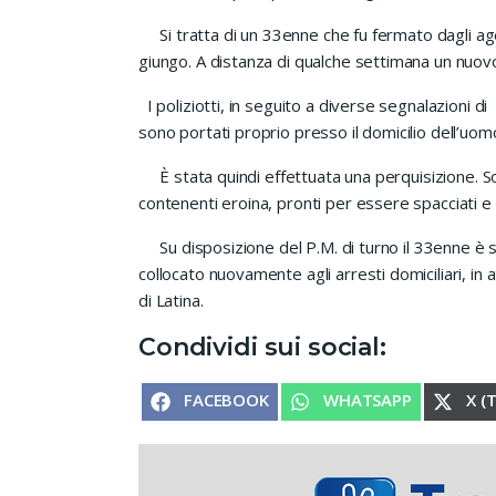
Si tratta di un 33enne che fu fermato dagli ag
giungo. A distanza di qualche settimana un nuovo
I poliziotti, in seguito a diverse segnalazioni di a
sono portati proprio presso il domicilio dell’uom
È stata quindi effettuata una perquisizione. Son
contenenti eroina, pronti per essere spacciati e 
Su disposizione del P.M. di turno il 33enne è s
collocato nuovamente agli arresti domiciliari, in 
di Latina.
Condividi sui social:
SHARE ON
SHARE ON
SHA
FACEBOOK
WHATSAPP
X (