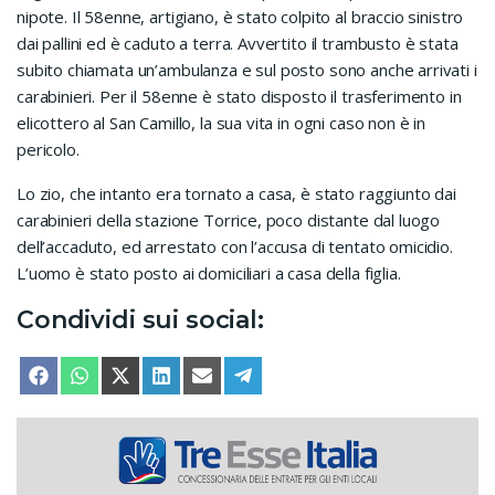
nipote. Il 58enne, artigiano, è stato colpito al braccio sinistro
dai pallini ed è caduto a terra. Avvertito il trambusto è stata
subito chiamata un’ambulanza e sul posto sono anche arrivati i
carabinieri. Per il 58enne è stato disposto il trasferimento in
elicottero al San Camillo, la sua vita in ogni caso non è in
pericolo.
Lo zio, che intanto era tornato a casa, è stato raggiunto dai
carabinieri della stazione Torrice, poco distante dal luogo
dell’accaduto, ed arrestato con l’accusa di tentato omicidio.
L’uomo è stato posto ai domiciliari a casa della figlia.
Condividi sui social:
SHARE ON
SHARE ON
SHARE ON
SHARE ON
SHARE ON
SHARE ON
FACEBOOK
WHATSAPP
X (TWITTER)
LINKEDIN
EMAIL
TELEGRAM