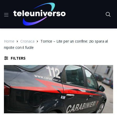
Home
Cronaca
Torrice – Lite per un confine: zio spara al
nipote con il fucile
FILTERS