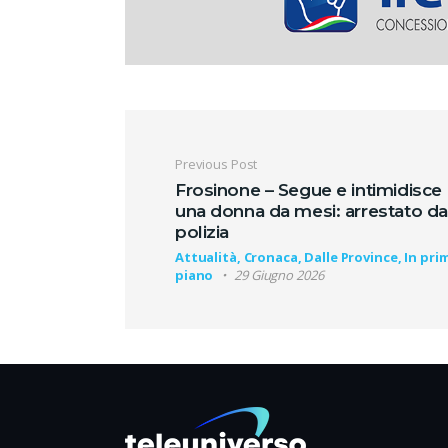
Navigazione artic
Previous Post
Frosinone – Segue e intimidisce
una donna da mesi: arrestato da
polizia
Attualità, Cronaca, Dalle Province, In pri
piano
29 Giugno 2026