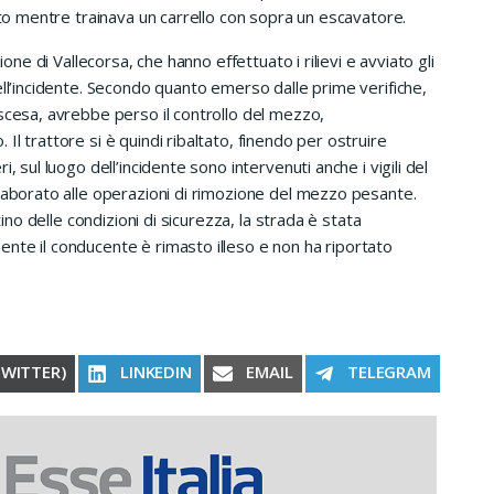
ato mentre trainava un carrello con sopra un escavatore.
ione di Vallecorsa, che hanno effettuato i rilievi e avviato gli
ell’incidente. Secondo quanto emerso dalle prime verifiche,
scesa, avrebbe perso il controllo del mezzo,
l trattore si è quindi ribaltato, finendo per ostruire
, sul luogo dell’incidente sono intervenuti anche i vigili del
llaborato alle operazioni di rimozione del mezzo pesante.
tino delle condizioni di sicurezza, la strada è stata
nte il conducente è rimasto illeso e non ha riportato
RE ON
SHARE ON
SHARE ON
SHARE ON
TWITTER)
LINKEDIN
EMAIL
TELEGRAM