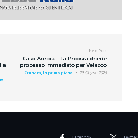
oli
Next Post
Caso Aurora – La Procura chiede
lla
processo immediato per Velazco
Cronaca, In primo piano
29 Giugno 2026
mo
Facebook
Twitter