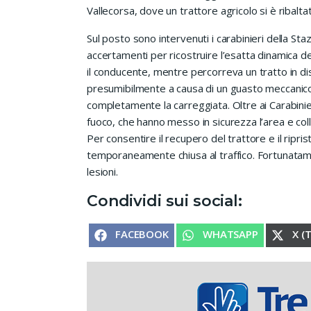
Vallecorsa, dove un trattore agricolo si è ribalt
Sul posto sono intervenuti i carabinieri della Staz
accertamenti per ricostruire l’esatta dinamica d
il conducente, mentre percorreva un tratto in di
presumibilmente a causa di un guasto meccanico. I
completamente la carreggiata. Oltre ai Carabinieri
fuoco, che hanno messo in sicurezza l’area e co
Per consentire il recupero del trattore e il ripris
temporaneamente chiusa al traffico. Fortunatame
lesioni.
Condividi sui social:
SHARE ON
SHARE ON
SHA
FACEBOOK
WHATSAPP
X (