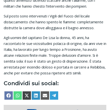
quanto avvenuto facendo scattare anche l’allarme, con i
militari che hanno chiesto l’intervento dei pompieri.
Sul posto sono intervenuti i Vigili del Fuoco del locale
distaccamento che hanno spento le fiamme: completamente
distrutte la camera dove alloggiava e il bagno annesso.
Agli uomini del capitano De Lisa la donna, 45 anni, ha
raccontato le sue vicissitudini: polacca di origine, da anni vive in
Italia, ha lavorato per lungo tempo a Frosinone, ha avuto
alcune relazioni finite male. Troppe delusioni d’amore. Si è
sentita sola: il suo è stato un gesto di disperazione. È stata
arrestata per incendio doloso e portata in carcere a Rebibbia,
anche per evitare che possa ripetere atti simili.
Condividi sui social:
SHARE ON
SHARE ON
SHARE ON
SHARE ON
SHARE ON
SHARE ON
FACEBOOK
WHATSAPP
X (TWITTER)
LINKEDIN
EMAIL
TELEGRAM