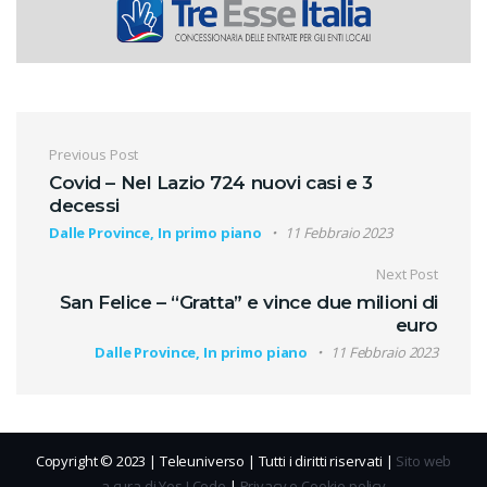
Navigazione articoli
Previous Post
Covid – Nel Lazio 724 nuovi casi e 3
decessi
Dalle Province, In primo piano
11 Febbraio 2023
Next Post
San Felice – “Gratta” e vince due milioni di
euro
Dalle Province, In primo piano
11 Febbraio 2023
Copyright © 2023 | Teleuniverso | Tutti i diritti riservati |
Sito web
a cura di Yes I Code
|
Privacy e Cookie policy