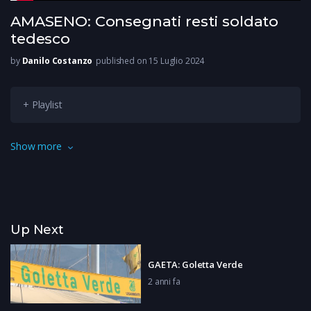
AMASENO: Consegnati resti soldato
tedesco
by
Danilo Costanzo
published on 15 Luglio 2024
+ Playlist
Saranno sepolti a Cassino nel cimitero militare Tedesco i resti
Show more
del soldato rinvenuto ad Amaseno.
Up Next
GAETA: Goletta Verde
2 anni fa