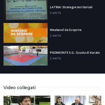
LATINA: Strategie territoriali
2 anni fa
Weekend da Scoprire
2 anni fa
PIEDIMONTE S.G.: Scuola di Karate
2 anni fa
M. SAN GIOVANNI C.: Anniversario
canonizzazione San Tommaso
2 anni fa
Video collegati
CASSINO: Festa della birra
2 anni fa