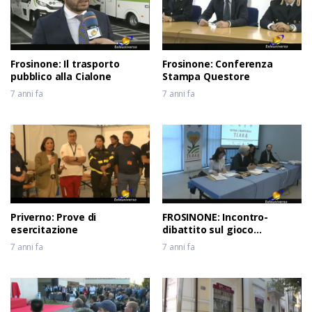
Frosinone: Il trasporto
Frosinone: Conferenza
pubblico alla Cialone
Stampa Questore
7 anni fa
7 anni fa
Priverno: Prove di
FROSINONE: Incontro-
esercitazione
dibattito sul gioco
d’azzardo
7 anni fa
7 anni fa