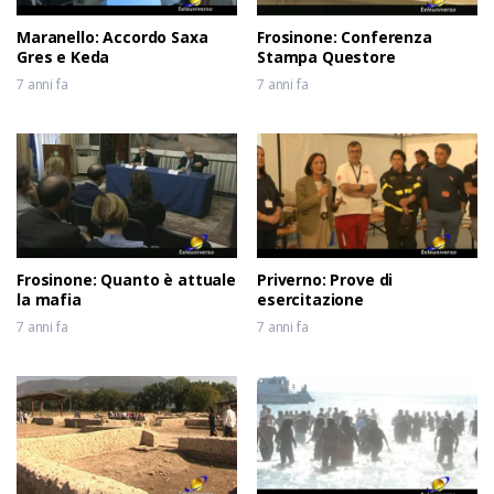
Maranello: Accordo Saxa
Frosinone: Conferenza
Gres e Keda
Stampa Questore
7 anni fa
7 anni fa
Frosinone: Quanto è attuale
Priverno: Prove di
la mafia
esercitazione
7 anni fa
7 anni fa