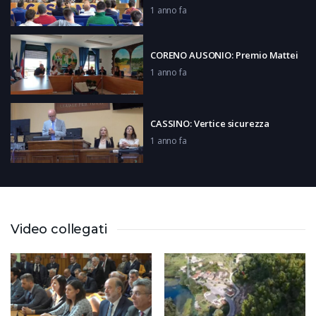
1 anno fa
CORENO AUSONIO: Premio Mattei
1 anno fa
CASSINO: Vertice sicurezza
1 anno fa
LATINA: Insieme siamo più forti
1 anno fa
Video collegati
LATINA: Parto indolore
1 anno fa