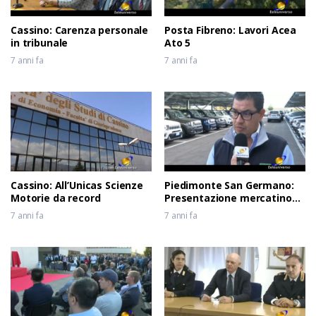
Cassino: Carenza personale
Posta Fibreno: Lavori Acea
in tribunale
Ato 5
7 anni fa
7 anni fa
Cassino: All’Unicas Scienze
Piedimonte San Germano:
Motorie da record
Presentazione mercatino
usato
7 anni fa
7 anni fa