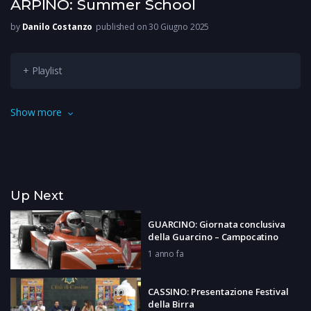
ARPINO: Summer School
by
Danilo Costanzo
published on 30 Giugno 2025
+ Playlist
Fino a venerdì Arpino ospiterà la Summer School, organizzata
Show more
dal centro studi Marco Tullio Cicerone. Un’immersione nella
retorica classica.
Up Next
GUARCINO: Giornata conclusiva
della Guarcino – Campocatino
1 anno fa
CASSINO: Presentazione Festival
della Birra