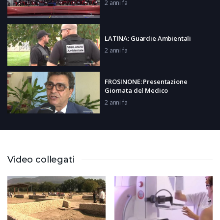
2 anni fa
LATINA: Guardie Ambientali
2 anni fa
FROSINONE: Presentazione
Giornata del Medico
2 anni fa
ROMA: Venture Capital
2 anni fa
Video collegati
VITERBO: Dermopigmentista
malate oncologiche
2 anni fa