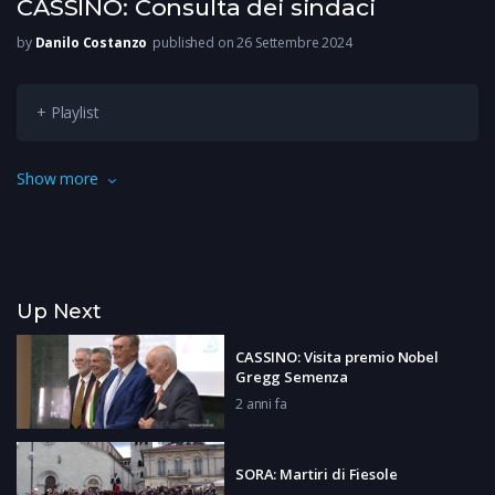
CASSINO: Consulta dei sindaci
by
Danilo Costanzo
published on 26 Settembre 2024
+ Playlist
L’obiettivo è unire le voci di tutti affinchè al Governo arrivi un
Show more
appello unanime: il territorio sta morendo dietro alla crisi
Stellantis. Con l’intento di unire voci, si è riunita questo
pomeriggio la consulta dei sindaci del Lazio meridionale.
Up Next
CASSINO: Visita premio Nobel
Gregg Semenza
2 anni fa
SORA: Martiri di Fiesole