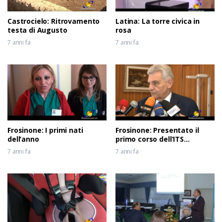
Castrocielo: Ritrovamento
Latina: La torre civica in
testa di Augusto
rosa
7 anni fa
7 anni fa
Frosinone: I primi nati
Frosinone: Presentato il
dell’anno
primo corso dell’ITS
Meccatronico del Lazio
7 anni fa
7 anni fa