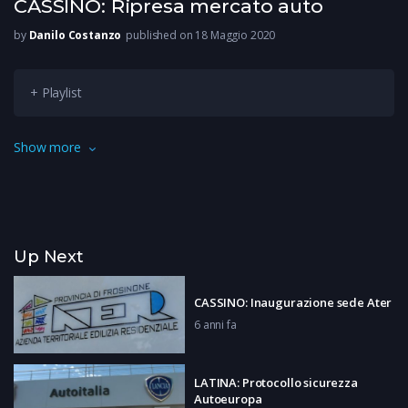
CASSINO: Ripresa mercato auto
by
Danilo Costanzo
published on 18 Maggio 2020
+ Playlist
Ripartono le attività e cerca di ripartire l’intera economia
Show more
italiana. Per il mercato delle auto sono stati tempi duri causa
l’emergenza sanitaria ma all’orizzonte ci sono nuove iniziative
per la ripresa.
Up Next
CASSINO: Inaugurazione sede Ater
6 anni fa
LATINA: Protocollo sicurezza
Autoeuropa