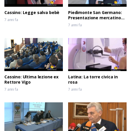
Cassino: Legge salva bebè
Piedimonte San Germano:
Presentazione mercatino
7 anni fa
usato
7 anni fa
Cassino: Ultima lezione ex
Latina: La torre civica in
Rettore Vigo
rosa
7 anni fa
7 anni fa