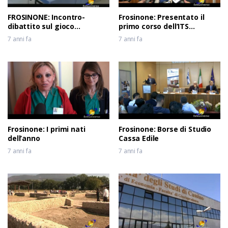
FROSINONE: Incontro-
Frosinone: Presentato il
dibattito sul gioco
primo corso dell’ITS
d’azzardo
Meccatronico del Lazio
7 anni fa
7 anni fa
Frosinone: I primi nati
Frosinone: Borse di Studio
dell’anno
Cassa Edile
7 anni fa
7 anni fa