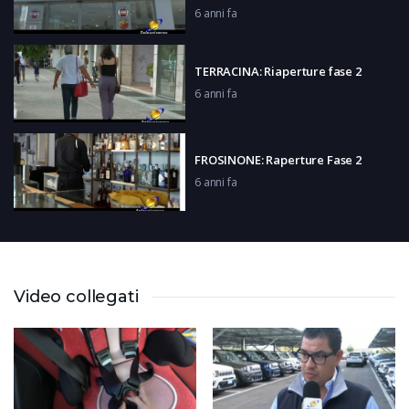
6 anni fa
TERRACINA: Riaperture fase 2
6 anni fa
FROSINONE: Raperture Fase 2
6 anni fa
AQUINO: “Salotto Aquino”
6 anni fa
Video collegati
CASSINO: Corona nel fiume Gari
6 anni fa