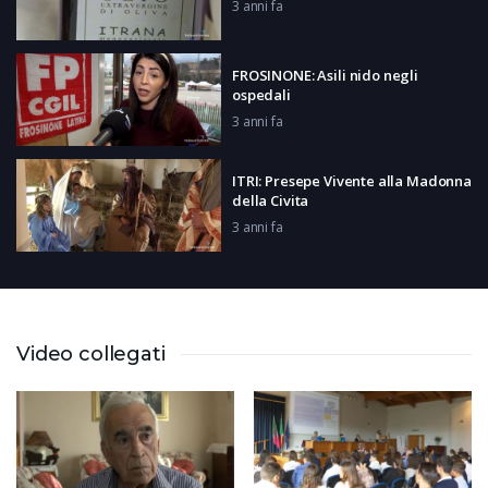
3 anni fa
FROSINONE: Asili nido negli
ospedali
3 anni fa
ITRI: Presepe Vivente alla Madonna
della Civita
3 anni fa
PIEDIMONTE S.G.: Note di Natale
3 anni fa
Video collegati
CASSINO: File al Pronto Soccorso
3 anni fa