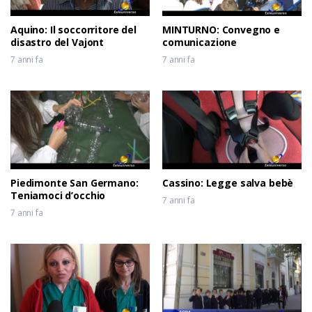
Aquino: Il soccorritore del
MINTURNO: Convegno e
disastro del Vajont
comunicazione
7 anni fa
7 anni fa
Piedimonte San Germano:
Cassino: Legge salva bebè
Teniamoci d’occhio
7 anni fa
7 anni fa