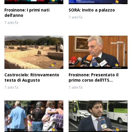
Frosinone: I primi nati
SORA: Invito a palazzo
dell’anno
7 anni fa
7 anni fa
Castrocielo: Ritrovamento
Frosinone: Presentato il
testa di Augusto
primo corso dell’ITS
Meccatronico del Lazio
7 anni fa
7 anni fa