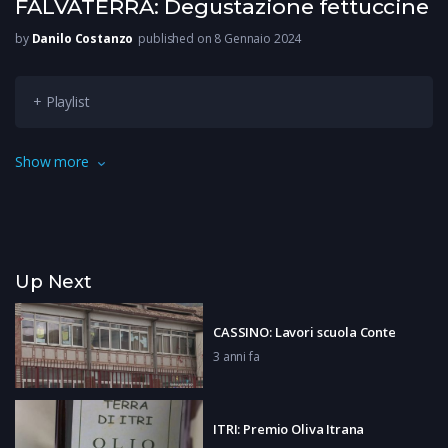
FALVATERRA: Degustazione fettuccine
by
Danilo Costanzo
published on 8 Gennaio 2024
+ Playlist
Una conclusione di festività natalizie a base di fettuccine. E’
Show more
quella che ha animato la domenica nel cuore del borgo
medievale di Falvaterra.
Up Next
CASSINO: Lavori scuola Conte
3 anni fa
ITRI: Premio Oliva Itrana