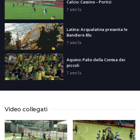
Calcio: Cassino – Portici
7 anni fa
Latina: Acqualatina presenta le
Bandiere Blu
7 anni fa
Aquino: Palio della Contea dei
piccoli
7 anni fa
Arpino: Apertura Scuola Unicusano
7 anni fa
Video collegati
Frosinone: I protagonisti dopo il
match con l’Ascoli
7 anni fa