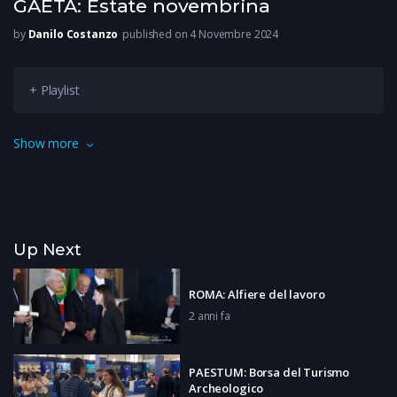
GAETA: Estate novembrina
by
Danilo Costanzo
published on 4 Novembre 2024
+ Playlist
Primo novembre no, Ferragosto. Sembra una giornata
Show more
d’estate eppure l’inverno è alle porte almeno sul calendario. A
Serapo in tanti hanno affollato le spiagge per godersi il caldo
ed questo sole che scalda ancora.
Up Next
ROMA: Alfiere del lavoro
2 anni fa
PAESTUM: Borsa del Turismo
Archeologico