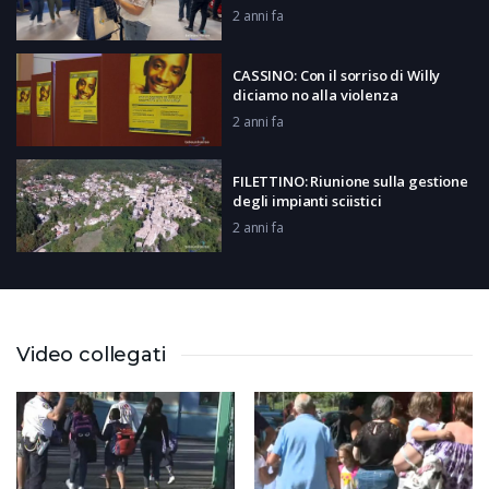
2 anni fa
CASSINO: Con il sorriso di Willy
diciamo no alla violenza
2 anni fa
FILETTINO: Riunione sulla gestione
degli impianti sciistici
2 anni fa
TERRACINA: Manifestazione
bagnini
2 anni fa
Video collegati
LATINA: Halloween
2 anni fa