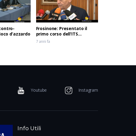
contro-
Frosinone: Presentato il
gioco d’azzardo
primo corso dell’ITS
Meccatronico del Lazio
7 anni fa
Youtube
Instagram
Info Utili