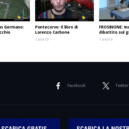
an Germano:
Pontecorvo: Il libro di
FROSINONE: In
cchio
Lorenzo Carbone
dibattito sul 
7 anni fa
7 anni fa
Facebook
Twitter