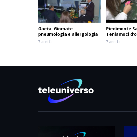
Gaeta: Giornate
Piedimonte S
pneumologia e allergologia
Teniamoci d’o
7 anni fa
7 anni fa