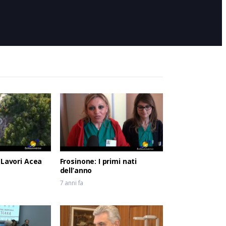
6 anni fa
n
 Lavori Acea
Frosinone: I primi nati
dell’anno
7 anni fa