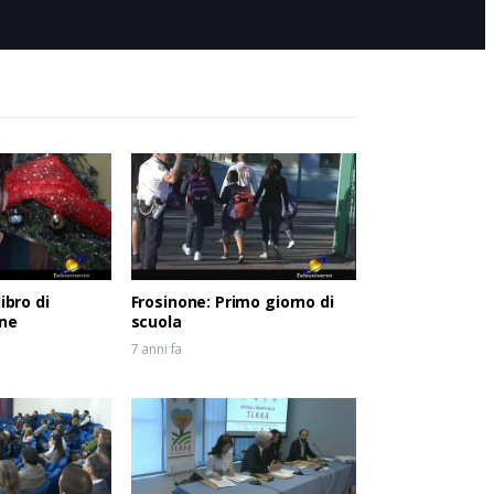
1 anno fa
ibro di
Frosinone: Primo giorno di
ne
scuola
7 anni fa