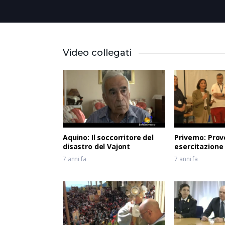
Video collegati
Aquino: Il soccorritore del
Priverno: Prov
disastro del Vajont
esercitazione
7 anni fa
7 anni fa