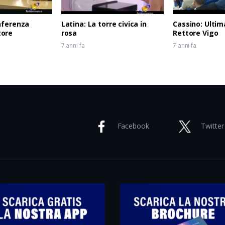
nferenza
Latina: La torre civica in
Cassino: Ultim
ore
rosa
Rettore Vigo
7 anni fa
7 anni fa
Facebook
Twitter