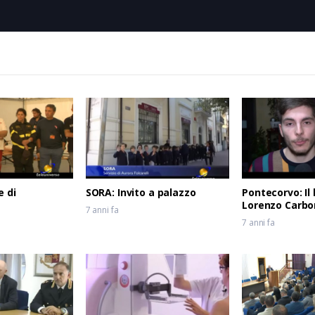
e di
SORA: Invito a palazzo
Pontecorvo: Il l
Lorenzo Carbo
7 anni fa
7 anni fa