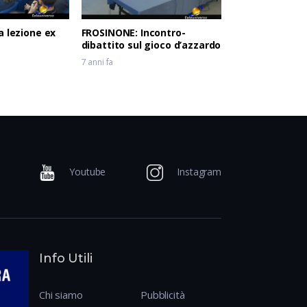
a lezione ex
FROSINONE: Incontro-
dibattito sul gioco d’azzardo
7 anni fa
Youtube
Instagram
Info Utili
Chi siamo
Pubblicità