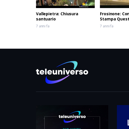
Vallepietra: Chiusura
Frosinone: Co
santuario
Stampa Quest
7 anni fa
7 anni fa