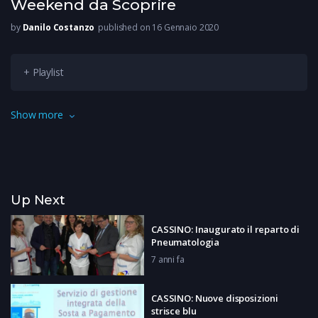
Weekend da Scoprire
by
Danilo Costanzo
published on 16 Gennaio 2020
+ Playlist
GLI appuntamenti che animeranno il nostro fine settimana
Show more
protagonisti della nostra rubrica weekend da scoprire.
Up Next
CASSINO: Inaugurato il reparto di
Pneumatologia
7 anni fa
CASSINO: Nuove disposizioni
strisce blu