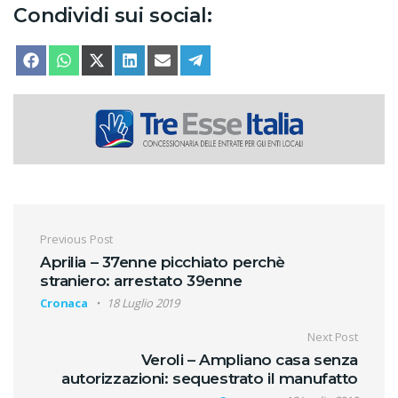
Condividi sui social:
SHARE ON
SHARE ON
SHARE ON
SHARE ON
SHARE ON
SHARE ON
FACEBOOK
WHATSAPP
X (TWITTER)
LINKEDIN
EMAIL
TELEGRAM
Navigazione articoli
Previous Post
Aprilia – 37enne picchiato perchè
straniero: arrestato 39enne
Cronaca
18 Luglio 2019
Next Post
Veroli – Ampliano casa senza
autorizzazioni: sequestrato il manufatto