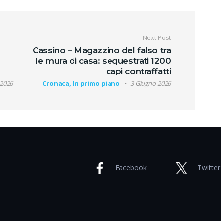
oli
Next Post
Cassino – Magazzino del falso tra
le mura di casa: sequestrati 1200
capi contraffatti
 2026
Cronaca, In primo piano
3 Giugno 2026
Facebook
Twitter