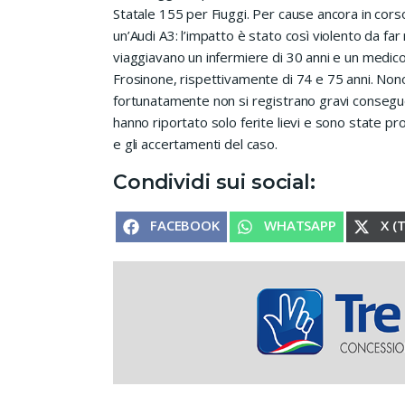
Statale 155 per Fiuggi. Per cause ancora in cor
un’Audi A3: l’impatto è stato così violento da fa
viaggiavano un infermiere di 30 anni e un medico 
Frosinone, rispettivamente di 74 e 75 anni. Nono
fortunatamente non si registrano gravi consegue
hanno riportato solo ferite lievi e sono state p
e gli accertamenti del caso.
Condividi sui social:
SHARE ON
SHARE ON
SHA
FACEBOOK
WHATSAPP
X (