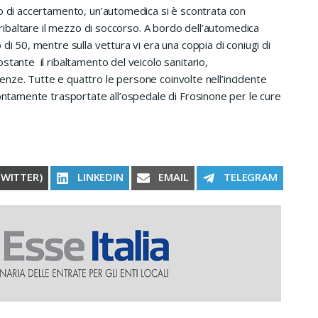
so di accertamento, un’automedica si è scontrata con
r ribaltare il mezzo di soccorso. A bordo dell’automedica
di 50, mentre sulla vettura vi era una coppia di coniugi di
stante il ribaltamento del veicolo sanitario,
nze. Tutte e quattro le persone coinvolte nell’incidente
rontamente trasportate all’ospedale di Frosinone per le cure
RE ON
SHARE ON
SHARE ON
SHARE ON
TWITTER)
LINKEDIN
EMAIL
TELEGRAM