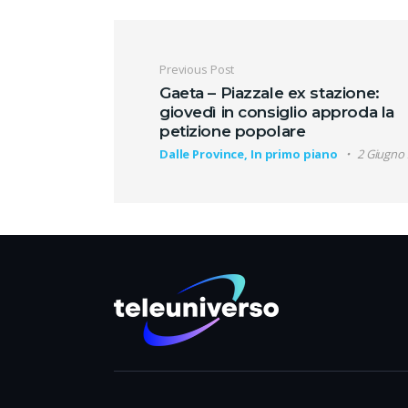
Navigazione artic
Previous Post
Gaeta – Piazzale ex stazione:
giovedì in consiglio approda la
petizione popolare
Dalle Province, In primo piano
2 Giugno