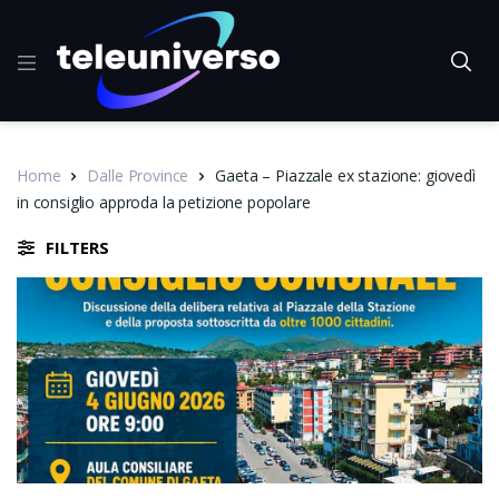
Home
Dalle Province
Gaeta – Piazzale ex stazione: giovedì
in consiglio approda la petizione popolare
FILTERS