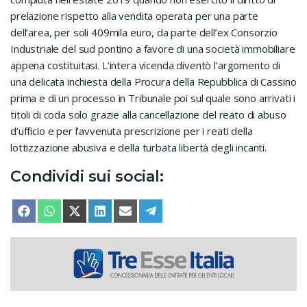
prelazione rispetto alla vendita operata per una parte
dell’area, per soli 409mila euro, da parte dell’ex Consorzio
Industriale del sud pontino a favore di una società immobiliare
appena costituitasi. L’intera vicenda diventò l’argomento di
una delicata inchiesta della Procura della Repubblica di Cassino
prima e di un processo in Tribunale poi sul quale sono arrivati i
titoli di coda solo grazie alla cancellazione del reato di abuso
d’ufficio e per l’avvenuta prescrizione per i reati della
lottizzazione abusiva e della turbata libertà degli incanti.
Condividi sui social:
SHARE ON
SHARE ON
SHARE ON
SHARE ON
SHARE ON
SHARE ON
FACEBOOK
WHATSAPP
X (TWITTER)
LINKEDIN
EMAIL
TELEGRAM