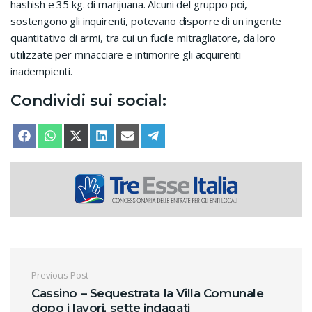
hashish e 35 kg. di marijuana. Alcuni del gruppo poi,
sostengono gli inquirenti, potevano disporre di un ingente
quantitativo di armi, tra cui un fucile mitragliatore, da loro
utilizzate per minacciare e intimorire gli acquirenti
inadempienti.
Condividi sui social:
SHARE ON
SHARE ON
SHARE ON
SHARE ON
SHARE ON
SHARE ON
FACEBOOK
WHATSAPP
X (TWITTER)
LINKEDIN
EMAIL
TELEGRAM
Navigazione articoli
Previous Post
Cassino – Sequestrata la Villa Comunale
dopo i lavori, sette indagati