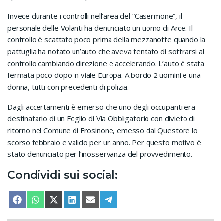
Invece durante i controlli nell’area del “Casermone”, il
personale delle Volanti ha denunciato un uomo di Arce. Il
controllo è scattato poco prima della mezzanotte quando la
pattuglia ha notato un’auto che aveva tentato di sottrarsi al
controllo cambiando direzione e accelerando. L’auto è stata
fermata poco dopo in viale Europa. A bordo 2 uomini e una
donna, tutti con precedenti di polizia.
Dagli accertamenti è emerso che uno degli occupanti era
destinatario di un Foglio di Via Obbligatorio con divieto di
ritorno nel Comune di Frosinone, emesso dal Questore lo
scorso febbraio e valido per un anno. Per questo motivo è
stato denunciato per l’inosservanza del provvedimento.
Condividi sui social:
SHARE ON
SHARE ON
SHARE ON
SHARE ON
SHARE ON
SHARE ON
FACEBOOK
WHATSAPP
X (TWITTER)
LINKEDIN
EMAIL
TELEGRAM