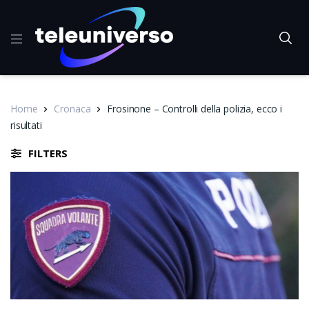
Home
Cronaca
Frosinone – Controlli della polizia, ecco i
risultati
FILTERS