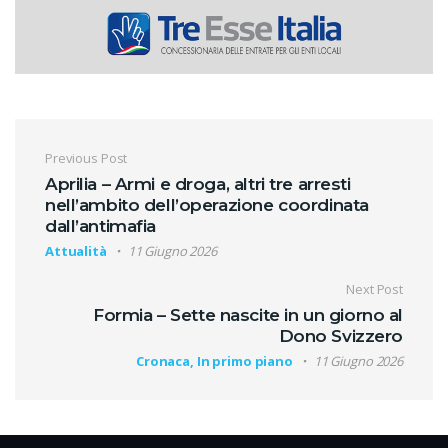
Navigazione articoli
Previous Post
Aprilia – Armi e droga, altri tre arresti
nell’ambito dell’operazione coordinata
dall’antimafia
Attualità
11 Giugno 2026
Next Post
Formia – Sette nascite in un giorno al
Dono Svizzero
Cronaca, In primo piano
11 Giugno 2026