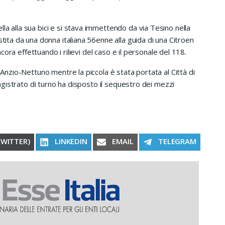
la alla sua bici e si stava immettendo da via Tesino nella
stita da una donna italiana 56enne alla guida di una Citroen
ancora effettuando i rilievi del caso e il personale del 118.
 Anzio-Nettuno mentre la piccola è stata portata al Città di
 magistrato di turno ha disposto il sequestro dei mezzi
RE ON
SHARE ON
SHARE ON
SHARE ON
TWITTER)
LINKEDIN
EMAIL
TELEGRAM