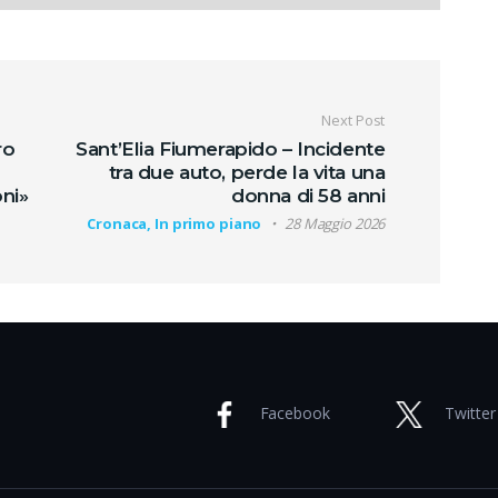
oli
Next Post
ro
Sant’Elia Fiumerapido – Incidente
tra due auto, perde la vita una
ni»
donna di 58 anni
Cronaca, In primo piano
28 Maggio 2026
Facebook
Twitter