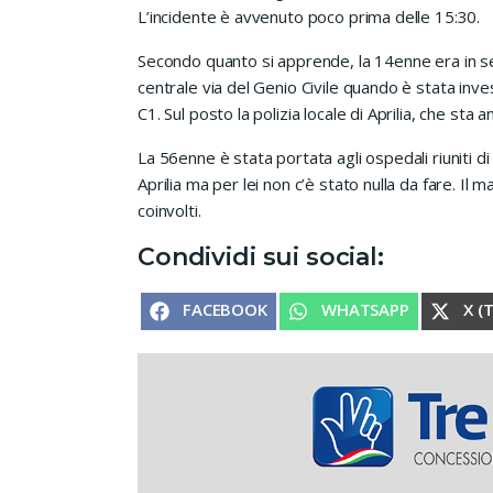
L’incidente è avvenuto poco prima delle 15:30.
Secondo quanto si apprende, la 14enne era in sel
centrale via del Genio Civile quando è stata inve
C1. Sul posto la polizia locale di Aprilia, che sta 
La 56enne è stata portata agli ospedali riuniti di
Aprilia ma per lei non c’è stato nulla da fare. Il
coinvolti.
Condividi sui social:
SHARE ON
SHARE ON
SHA
FACEBOOK
WHATSAPP
X (