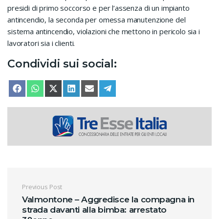
presidi di primo soccorso e per l’assenza di un impianto
antincendio, la seconda per omessa manutenzione del
sistema antincendio, violazioni che mettono in pericolo sia i
lavoratori sia i clienti.
Condividi sui social:
SHARE ON
SHARE ON
SHARE ON
SHARE ON
SHARE ON
SHARE ON
FACEBOOK
WHATSAPP
X (TWITTER)
LINKEDIN
EMAIL
TELEGRAM
Navigazione articoli
Previous Post
Valmontone – Aggredisce la compagna in
strada davanti alla bimba: arrestato