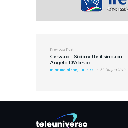
Navigazione artic
Previous Post
Cervaro – Si dimette il sindaco
Angelo D’Aliesio
In primo piano, Politica
21 Giugno 2019