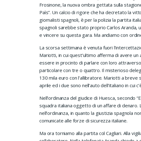
Frosinone, la nuova ombra gettata sulla stagione 
Paìs”. Un calcio di rigore che ha decretato la vitt
giornalisti spagnoli, è per la polizia la partita ita
spagnoli sarebbe stato proprio Carlos Aranda, 
e vincere su questa gara. Ma andiamo con ordin
La scorsa settimana è venuta fuori l’intercettazi
Mariotti, in cui quest’ultimo afferma di avere un 
essere in procinto di parlare con loro attraverso
particolare con tre o quattro. Il misterioso dele
130 mila euro con l’allibratore. Mariotti a brev
aprile ed i due sono nell’auto dell’italiano in cui c
Nell’ordinanza del giudice di Huesca, secondo “El
squadra italiana oggetto di un affare di denaro
nell’ordinanza, in quanto la giustizia spagnola no
comunicate alle forze di sicurezza italiane.
Ma ora torniamo alla partita col Cagliari. Alla vigi
collaboratore. Nella telefonata Aranda chiede a 