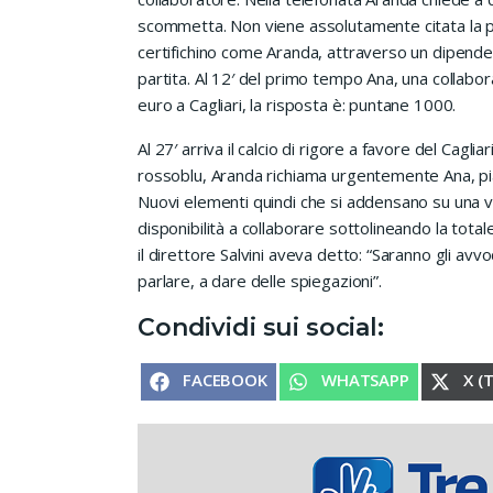
scommetta. Non viene assolutamente citata la pa
certifichino come Aranda, attraverso un dipen
partita. Al 12′ del primo tempo Ana, una collabor
euro a Cagliari, la risposta è: puntane 1000.
Al 27′ arriva il calcio di rigore a favore del Cagl
rossoblu, Aranda richiama urgentemente Ana, piaz
Nuovi elementi quindi che si addensano su una vic
disponibilità a collaborare sottolineando la total
il direttore Salvini aveva detto: “Saranno gli av
parlare, a dare delle spiegazioni”.
Condividi sui social:
SHARE ON
SHARE ON
SHA
FACEBOOK
WHATSAPP
X (