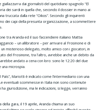
giallazzurra dai giornalisti del quotidiano spagnolo “El
oria dei sardi in quella che, secondo il dossier in mano ai
liana truccata dalla rete “Oikos”. Secondo gli inquirenti
uno dei capi della presunta organizzazione, a scommettere
e.
one tra Aranda ed il suo faccendiere italiano Mattia
aggancio – un allibratore – per arrivare al Frosinone e di
 un misterioso delegato, molto amico con i giocatori, in
gato del Frosinone, tra l’altro, avrebbe anche un debito da
e sarebbe andato a cena con loro: sono le 12:20 del due
’è una microspia.
 Paìs”, Mariotti è indicato come l’intermediario con una
. Le eventuali scommesse in Italia non sono contenute
n ha giurisdizione, ma le indicazioni, si legge, verranno
lia della gara, il 19 aprile, Aranda chiama un suo
quest’ultimo se vuole vincere ed insiste affinché questo