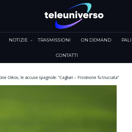
NOTIZIE
TRASMISSIONI
ON DEMAND
PAL
CONTATTI
 Oikos, le accuse spagnole: “Cagliari – Frosinone fu truccata”