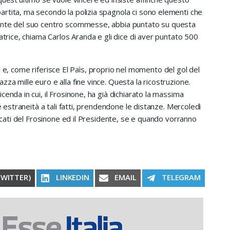
rtita, ma secondo la polizia spagnola ci sono elementi che
dente del suo centro scommesse, abbia puntato su questa
atrice, chiama Carlos Aranda e gli dice di aver puntato 500
iari e, come riferisce El Paìs, proprio nel momento del gol del
za mille euro e alla fine vince. Questa la ricostruzione.
enda in cui, il Frosinone, ha già dichiarato la massima
e estraneità a tali fatti, prendendone le distanze. Mercoledì
vocati del Frosinone ed il Presidente, se e quando vorranno
RE ON
SHARE ON
SHARE ON
SHARE ON
TWITTER)
LINKEDIN
EMAIL
TELEGRAM