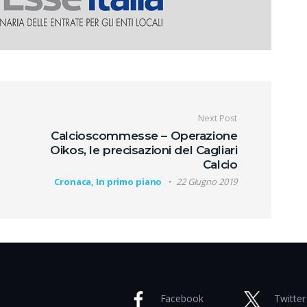
oli
Next Post
Calcioscommesse – Operazione
Oikos, le precisazioni del Cagliari
Calcio
Cronaca, In primo piano
22 Giugno 2019
Facebook
Twitter